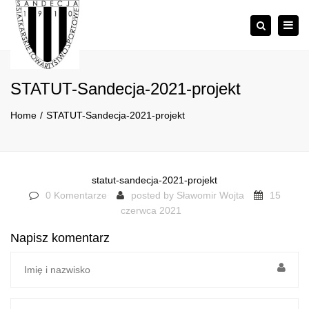
×
Togg
Szukaj
navig
STATUT-Sandecja-2021-projekt
Home
STATUT-Sandecja-2021-projekt
statut-sandecja-2021-projekt
0 Komentarze
posted by
Sławomir Wojta
15
czerwca 2021
Napisz komentarz