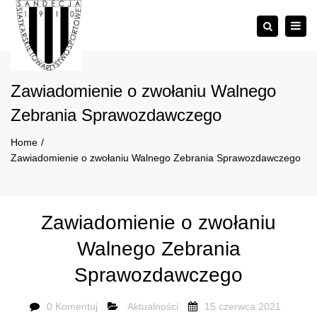
×
Togg
Szukaj
navig
Zawiadomienie o zwołaniu Walnego
Zebrania Sprawozdawczego
Home
Zawiadomienie o zwołaniu Walnego Zebrania Sprawozdawczego
Zawiadomienie o zwołaniu
Walnego Zebrania
Sprawozdawczego
0 Komentuj
Aktualności
15 czerwca 2021