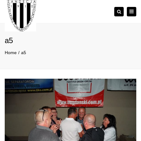
×
Togg
Szukaj
navig
a5
Home
a5