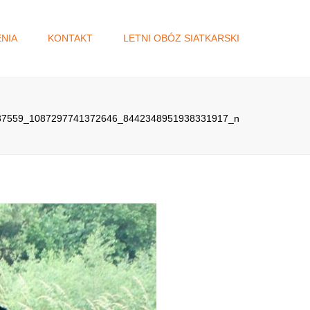
×
NIA
KONTAKT
LETNI OBÓZ SIATKARSKI
A
DŻET
37559_1087297741372646_8442348951938331917_n