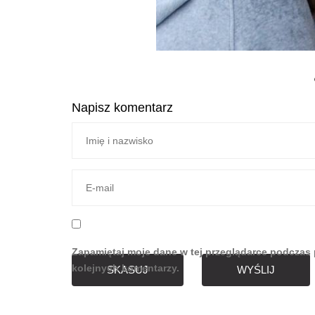
Napisz komentarz
Zapamiętaj moje dane w tej przeglądarce podczas 
kolejnych komentarzy.
SKASUJ
WYŚLIJ