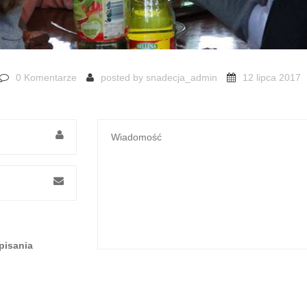
0 Komentarze
posted by
snadecja_admin
12 lipca 2017
pisania