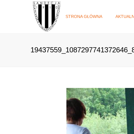
STRONA GŁÓWNA
AKTUAL
19437559_1087297741372646_