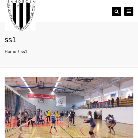
×
Togg
Szukaj
navig
ss1
Home
ss1