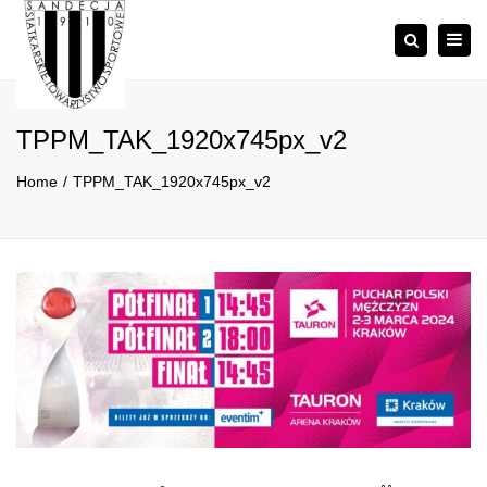
×
Togg
Szukaj
navig
TPPM_TAK_1920x745px_v2
Home
TPPM_TAK_1920x745px_v2