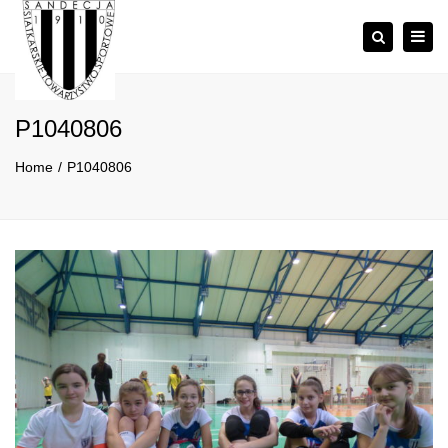
×
Togg
Szukaj
navig
P1040806
Home
P1040806