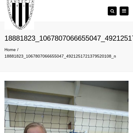
×
Togg
Szukaj
navig
18881823_1067807066655047_4921251
Home
18881823_1067807066655047_4921251721379520108_n