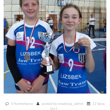
0 Komentarze
posted by
snadecja_admin
12 lipca
2017