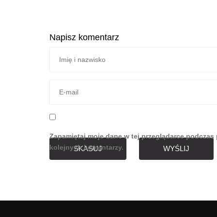
Napisz komentarz
Zapamiętaj moje dane w tej przeglądarce podczas 
kolejnych komentarzy.
SKASUJ
WYŚLIJ