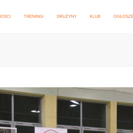
NOŚCI
TRENINGI
DRUŻYNY
KLUB
OGŁOSZE
I DRUŻYNA
WŁADZE KLUBU
GŁOSOWANIE N
MAŁOPOLSKI BU
JUNIORKI/KADETKI
HISTORIA
OBYWATELSKI.
MŁODZICZKI I
STATUT
MŁODZICZKI
REGULAMIN
MINISIATKÓWKA
STANDARD OCHRONY
MAŁOLETNICH
AKADEMIA SIATKÓWKI
KLAUZULA RODO