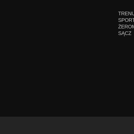
TRENU
SPORT
ŻEROM
SĄCZ