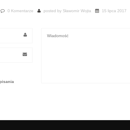
0 Komentarze
posted by
Sławomir Wojta
15 lipca 2017
pisania