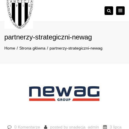
×
Togg
Szukaj
navig
partnerzy-strategiczni-newag
Home
Strona główna
partnerzy-strategiczni-newag
0 Komentarze
posted by
snadecja_admin
3 lipca