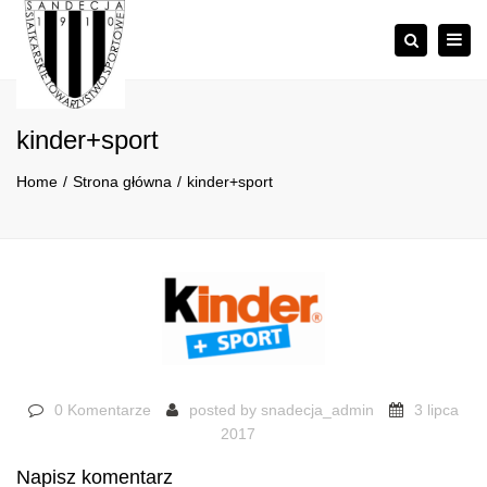
×
Togg
Szukaj
navig
kinder+sport
Home
Strona główna
kinder+sport
0 Komentarze
posted by
snadecja_admin
3 lipca
2017
Napisz komentarz