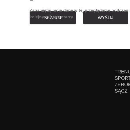
Zapamiętaj moje dane w tej przeglądarce podczas 
kolejnych komentarzy.
SKASUJ
WYŚLIJ
TRENU
SPORT
ŻEROM
SĄCZ