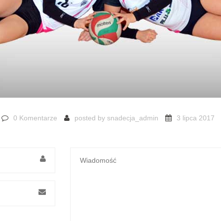
0 Komentarze
posted by
snadecja_admin
3 lipca 2017