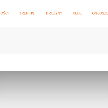
NOŚCI
TRENINGI
DRUŻYNY
KLUB
OGŁOSZE
I DRUŻYNA
WŁADZE KLUBU
GŁOSOWANIE N
MAŁOPOLSKI BU
JUNIORKI/KADETKI
HISTORIA
OBYWATELSKI.
MŁODZICZKI I
STATUT
MŁODZICZKI
REGULAMIN
MINISIATKÓWKA
STANDARD OCHRONY
MAŁOLETNICH
AKADEMIA SIATKÓWKI
KLAUZULA RODO