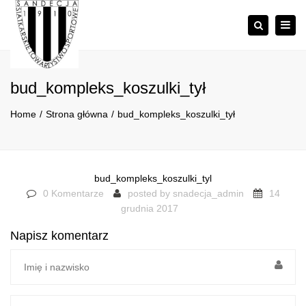
×
Togg
Szukaj
navig
bud_kompleks_koszulki_tył
Home
Strona główna
bud_kompleks_koszulki_tył
bud_kompleks_koszulki_tyl
0 Komentarze
posted by
snadecja_admin
14
grudnia 2017
Napisz komentarz