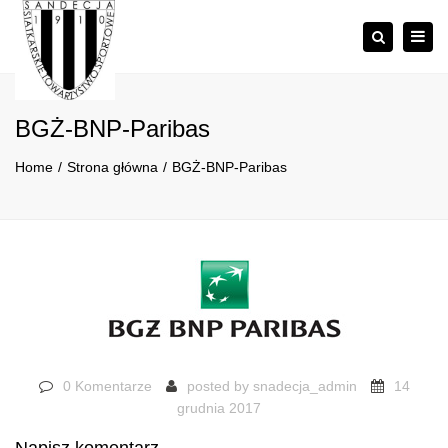
×
Togg
Szukaj
navig
BGŻ-BNP-Paribas
Home
Strona główna
BGŻ-BNP-Paribas
0 Komentarze
posted by
snadecja_admin
14
grudnia 2017
Napisz komentarz