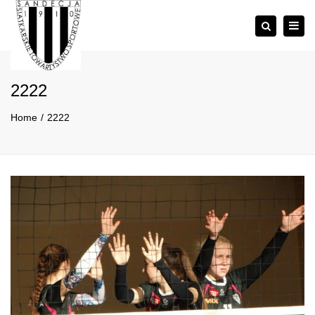
×
Togg
Szukaj
navig
2222
Home
2222