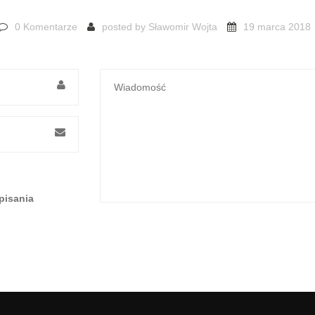
0 Komentarze
posted by
Sławomir Wojta
19 marca 2018
pisania