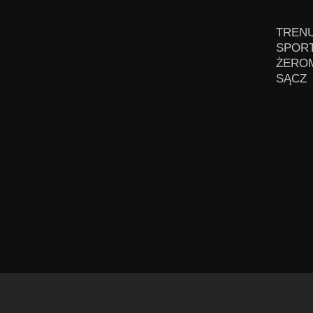
TRENU
SPORT
ŻEROM
SĄCZ