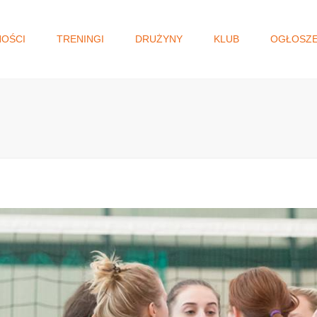
NOŚCI
TRENINGI
DRUŻYNY
KLUB
OGŁOSZE
I DRUŻYNA
WŁADZE KLUBU
GŁOSOWANIE N
MAŁOPOLSKI BU
JUNIORKI/KADETKI
HISTORIA
OBYWATELSKI.
MŁODZICZKI I
STATUT
MŁODZICZKI
REGULAMIN
MINISIATKÓWKA
STANDARD OCHRONY
MAŁOLETNICH
AKADEMIA SIATKÓWKI
KLAUZULA RODO