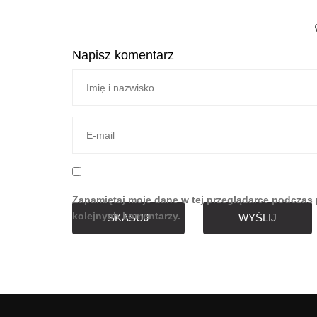
Napisz komentarz
Zapamiętaj moje dane w tej przeglądarce podczas 
kolejnych komentarzy.
SKASUJ
WYŚLIJ