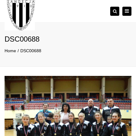
×
Togg
Szukaj
navig
DSC00688
Home
DSC00688