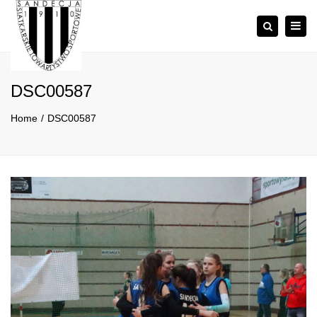
×
Togg
Szukaj
navig
DSC00587
Home
DSC00587