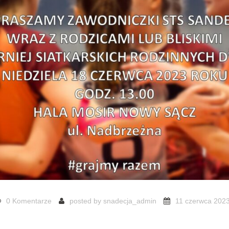
0 Komentarze
posted by
snadecja_admin
11 czerwca 202