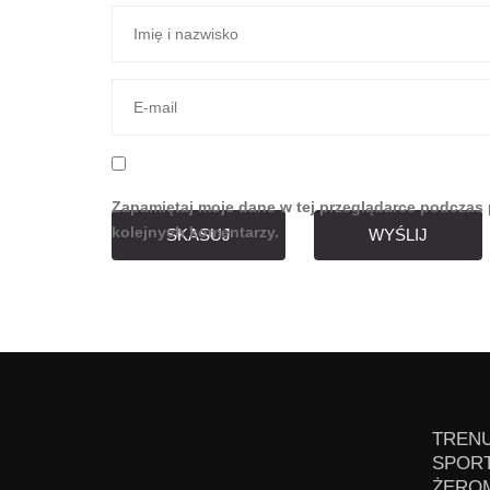
Zapamiętaj moje dane w tej przeglądarce podczas 
kolejnych komentarzy.
SKASUJ
WYŚLIJ
TRENU
SPORT
ŻEROM