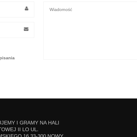
pisania
JEMY I GRAMY NA HALI
OWEJ II LO UL.
SKIEGO 16 33-300 NOWY