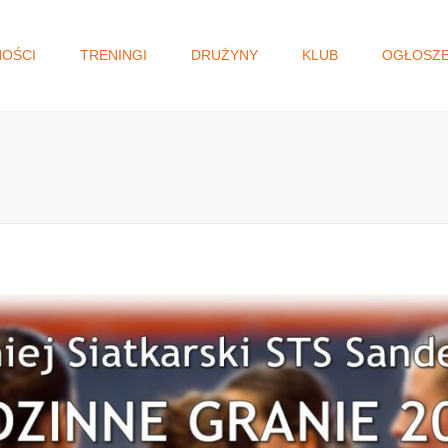
NOŚCI
TRENINGI
DRUŻYNY
KLUB
OGŁOSZE
I DRUŻYNA
WŁADZE KLUBU
GŁOSOWANIE N
MAŁOPOLSKI BU
JUNIORKI/KADETKI
HISTORIA
OBYWATELSKI.
MŁODZICZKI I
STATUT
MŁODZICZKI
REGULAMIN
MINISIATKÓWKA
STANDARD OCHRONY
MAŁOLETNICH
AKADEMIA SIATKÓWKI
KLAUZULA RODO