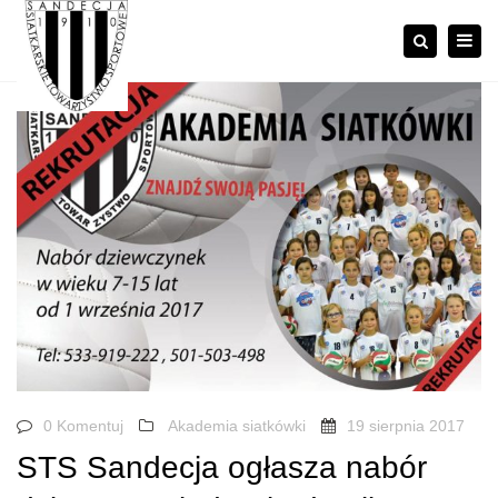
×
Togg
Szukaj
navig
0 Komentuj
Akademia siatkówki
19 sierpnia 2017
STS Sandecja ogłasza nabór