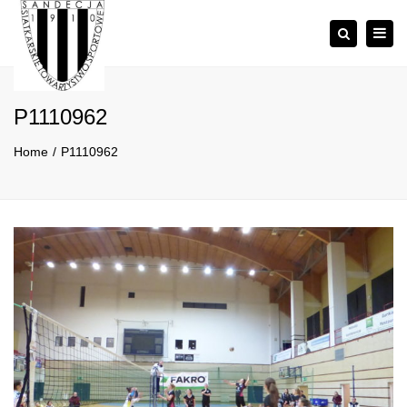
×
Togg
Szukaj
navig
P1110962
Home
P1110962