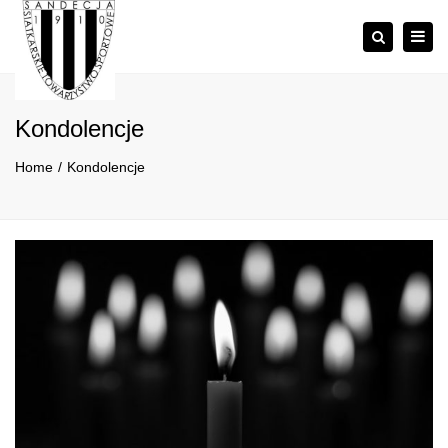
×
Togg
Szukaj
navig
Kondolencje
Home
Kondolencje