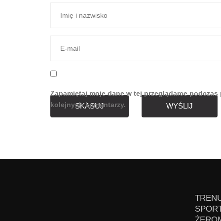
Zapamiętaj moje dane w tej przeglądarce podczas 
kolejnych komentarzy.
SKASUJ
WYŚLIJ
TRENU
SPORT
ŻEROM