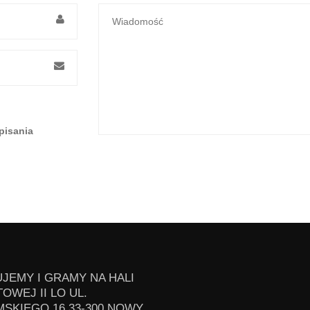
pisania
JEMY I GRAMY NA HALI
OWEJ II LO UL.
SKIEGO 16 33-300 NOWY