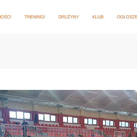
NOŚCI
TRENINGI
DRUŻYNY
KLUB
OGŁOSZE
I DRUŻYNA
WŁADZE KLUBU
GŁOSOWANIE N
MAŁOPOLSKI BU
JUNIORKI/KADETKI
HISTORIA
OBYWATELSKI.
MŁODZICZKI I
STATUT
MŁODZICZKI
REGULAMIN
MINISIATKÓWKA
STANDARD OCHRONY
MAŁOLETNICH
AKADEMIA SIATKÓWKI
KLAUZULA RODO