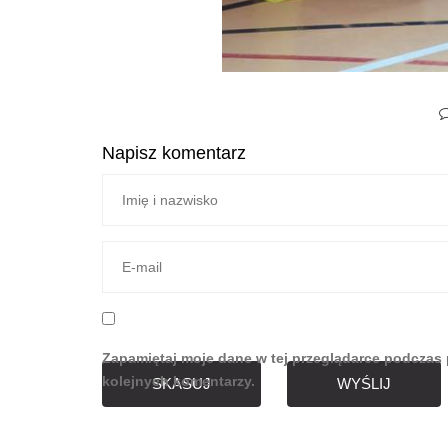
Napisz komentarz
Zapamiętaj moje dane w tej przeglądarce podczas 
kolejnych komentarzy.
SKASUJ
WYŚLIJ