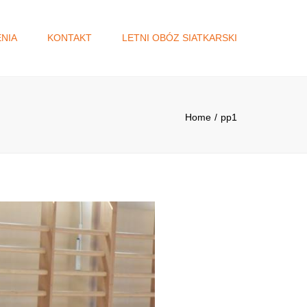
×
NIA
KONTAKT
LETNI OBÓZ SIATKARSKI
A
DŻET
Home
pp1