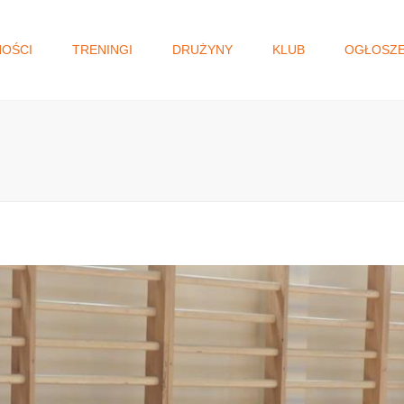
NOŚCI
TRENINGI
DRUŻYNY
KLUB
OGŁOSZE
I DRUŻYNA
WŁADZE KLUBU
GŁOSOWANIE N
MAŁOPOLSKI BU
JUNIORKI/KADETKI
HISTORIA
OBYWATELSKI.
MŁODZICZKI I
STATUT
MŁODZICZKI
REGULAMIN
MINISIATKÓWKA
STANDARD OCHRONY
MAŁOLETNICH
AKADEMIA SIATKÓWKI
KLAUZULA RODO