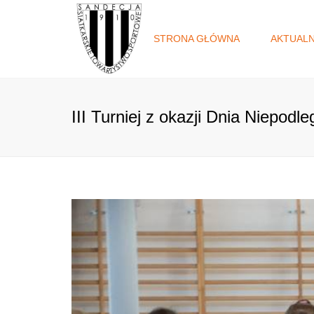
STRONA GŁÓWNA
AKTUAL
III Turniej z okazji Dnia Niepodle