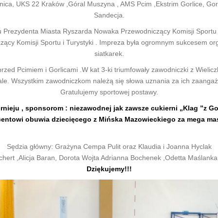
rynica, UKS 22 Kraków ,Góral Muszyna , AMS Pcim ,Ekstrim Gorlice, G
Sandecja.
niu Prezydenta Miasta Ryszarda Nowaka Przewodniczący Komisji Sportu
y Komisji Sportu i Turystyki . Impreza była ogromnym sukcesem orga
siatkarek.
rzed Pcimiem i Gorlicami .W kat 3-ki triumfowały zawodniczki z Wieli
ale. Wszystkim zawodniczkom należą się słowa uznania za ich zaanga
Gratulujemy sportowej postawy.
nieju , sponsorom : niezawodnej jak zawsze cukierni „Klag ”z Go
entowi obuwia dziecięcego z Mińska Mazowieckiego za mega mas
Sędzia główny: Grażyna Cempa Pulit oraz Klaudia i Joanna Hyclak
ert ,Alicja Baran, Dorota Wojta Adrianna Bochenek ,Odetta Maślanka ,
Dziękujemy!!!