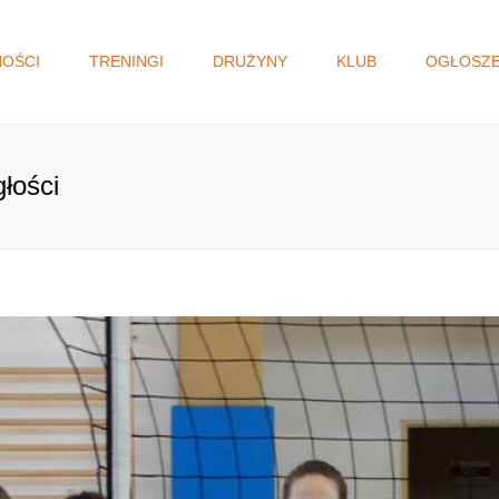
NOŚCI
TRENINGI
DRUŻYNY
KLUB
OGŁOSZE
I DRUŻYNA
WŁADZE KLUBU
GŁOSOWANIE N
MAŁOPOLSKI BU
JUNIORKI/KADETKI
HISTORIA
OBYWATELSKI.
głości
MŁODZICZKI I
STATUT
MŁODZICZKI
REGULAMIN
MINISIATKÓWKA
STANDARD OCHRONY
MAŁOLETNICH
AKADEMIA SIATKÓWKI
KLAUZULA RODO