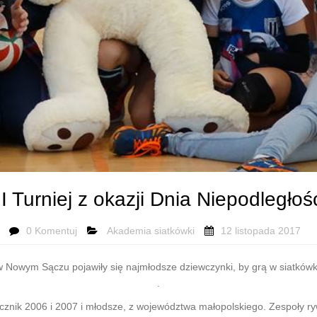
II Turniej z okazji Dnia Niepodległoś
0 Komentuj
Akademia siatkówki
12 listopada 2017
 Nowym Sączu pojawiły się najmłodsze dziewczynki, by grą w siatkówk
.
ik 2006 i 2007 i młodsze, z województwa małopolskiego. Zespoły rywal