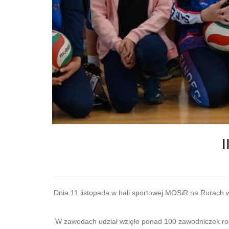
I
Dnia 11 listopada w hali sportowej MOSiR na Rurach w
W zawodach udział wzięło ponad 100 zawodniczek roczn