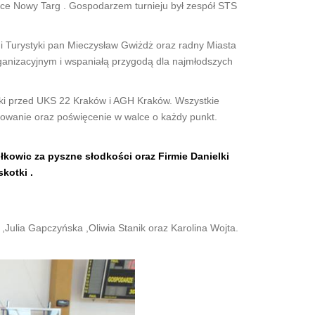
orce Nowy Targ . Gospodar
zem turnieju był zespół STS
 i Turystyki pan Mieczysław Gwiżdż oraz radny Miasta
nizacyjnym i wspaniałą przygodą dla najmłodszych
czki przed UKS 22 Kraków i AGH Kraków. Wszystkie
żowanie oraz poświęcenie w walce o każdy punkt.
łkowic za pyszne słodkości oraz Firmie Danielki
kotki .
Julia Gapczyńska ,Oliwia Stanik oraz Karolina Wojta.