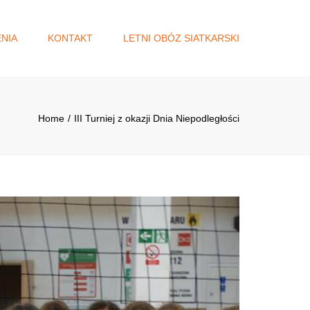
×
NIA
KONTAKT
LETNI OBÓZ SIATKARSKI
A
DŻET
Home
III Turniej z okazji Dnia Niepodległości