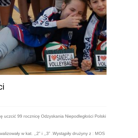
ci
ę uczcić 99 rocznicę Odzyskania Niepodległości Polski
izowały w kat. ,,2” i ,,3” .Wystąpiły drużyny z : MOS