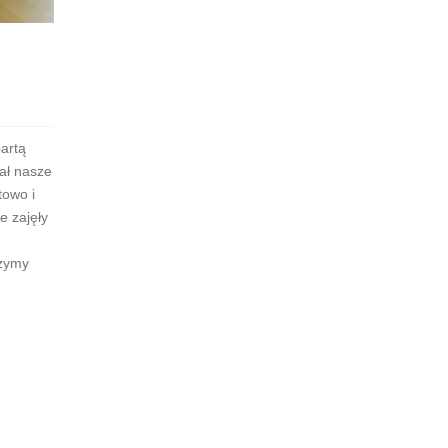
artą
ał nasze
towo i
e zajęły
czymy