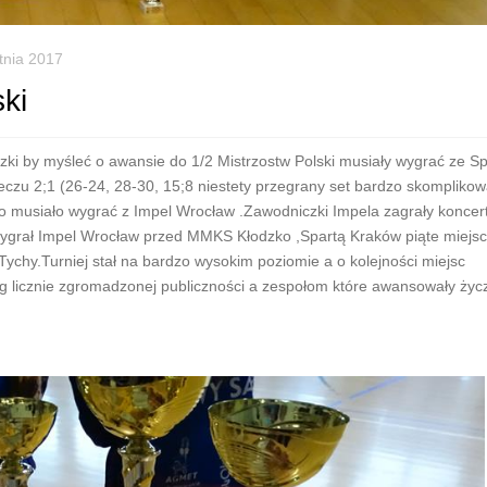
tnia 2017
ski
zki by myśleć o awansie do 1/2 Mistrzostw Polski musiały wygrać ze Sp
zu 2;1 (26-24, 28-30, 15;8 niestety przegrany set bardzo skomplikow
usiało wygrać z Impel Wrocław .Zawodniczki Impela zagrały koncer
 wygrał Impel Wrocław przed MMKS Kłodzko ,Spartą Kraków piąte miejsc
hy.Turniej stał na bardzo wysokim poziomie a o kolejności miejsc
g licznie zgromadzonej publiczności a zespołom które awansowały ży