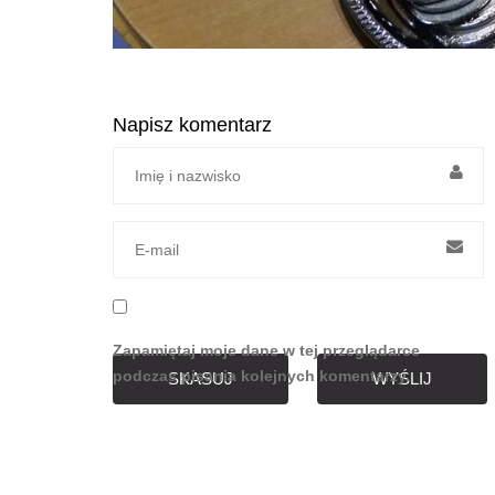
Napisz komentarz
Zapamiętaj moje dane w tej przeglądarce
podczas pisania kolejnych komentarzy.
SKASUJ
WYŚLIJ