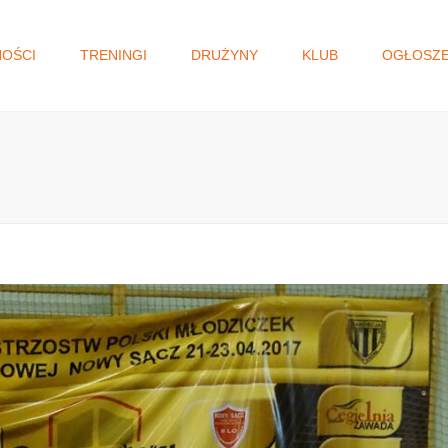
NOŚCI
TRENINGI
DRUŻYNY
KLUB
OGŁOSZE
I DRUŻYNA
WŁADZE KLUBU
GŁOSOWANIE N
MAŁOPOLSKI BU
JUNIORKI/KADETKI
HISTORIA
OBYWATELSKI.
MŁODZICZKI I
STATUT
MŁODZICZKI
REGULAMIN
MINISIATKÓWKA
STANDARD OCHRONY
MAŁOLETNICH
AKADEMIA SIATKÓWKI
KLAUZULA RODO