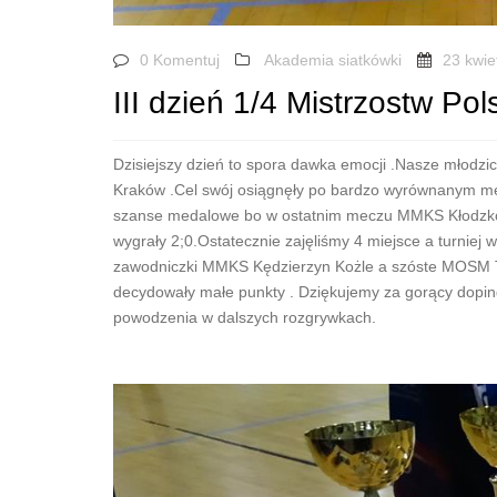
0 Komentuj
Akademia siatkówki
23 kwie
III dzień 1/4 Mistrzostw Pol
Dzisiejszy dzień to spora dawka emocji .Nasze młodzic
Kraków .Cel swój osiągnęły po bardzo wyrównanym mec
szanse medalowe bo w ostatnim meczu MMKS Kłodzko m
wygrały 2;0.Ostatecznie zajęliśmy 4 miejsce a turniej
zawodniczki MMKS Kędzierzyn Kożle a szóste MOSM Tyc
decydowały małe punkty . Dziękujemy za gorący dopin
powodzenia w dalszych rozgrywkach.