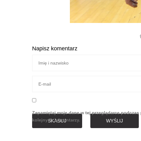
Napisz komentarz
Zapamiętaj moje dane w tej przeglądarce podczas 
kolejnych komentarzy.
SKASUJ
WYŚLIJ