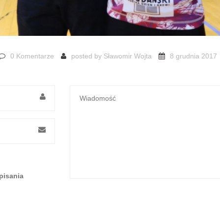
0 Komentarze
posted by
Sławomir Wojta
8 grudnia 2017
pisania