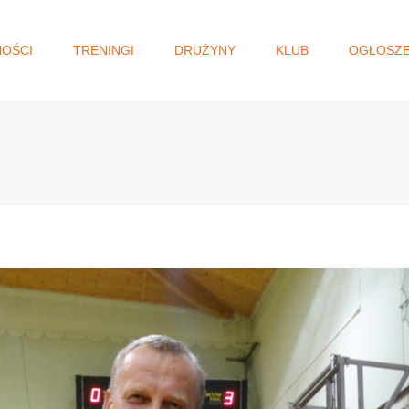
NOŚCI
TRENINGI
DRUŻYNY
KLUB
OGŁOSZE
I DRUŻYNA
WŁADZE KLUBU
GŁOSOWANIE N
MAŁOPOLSKI BU
JUNIORKI/KADETKI
HISTORIA
OBYWATELSKI.
MŁODZICZKI I
STATUT
MŁODZICZKI
REGULAMIN
MINISIATKÓWKA
STANDARD OCHRONY
MAŁOLETNICH
AKADEMIA SIATKÓWKI
KLAUZULA RODO