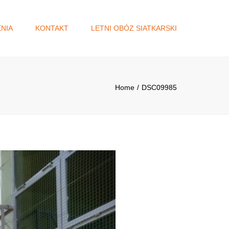
×
NIA
KONTAKT
LETNI OBÓZ SIATKARSKI
A
DŻET
Home
DSC09985