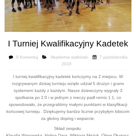
I Turniej Kwalifikacyjny Kadetek
0 Komentuj
Akademia siatkówki
7 października
2019
I turniej kwalifikacyjny kadetek kończymy na 2 miejscu. W
rozgrywanym dzisiaj turnieju wzięło udział 5 drużyn i grano
systemem każdy z każdym. Nasze dziewczyny wygrały 3
spotkania po 2:0 i w jednym z meczy padł remis 1:1, co
spowodowało, że przegraliśmy małymi punktami w klasyfikacji
końcowej turnieju . Dziękujemy bardzo licznie przybyłym kibicom
za głośny doping i wsparcie.
Skład zespołu:
Klaudia Wąsowska, Halina Dara, Wiktoria Mężyk, Oliwa Długosz,