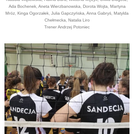
Ada Bochenek, Aneta Wierz
banowska, Dorota Wojta, Martyna
Mróz, Kinga Ogorzałek, Julia Gapczyńska, Anna Gabryś, Matylda
Chełmecka, Natalia Liro
Trener Andrzej Potoniec