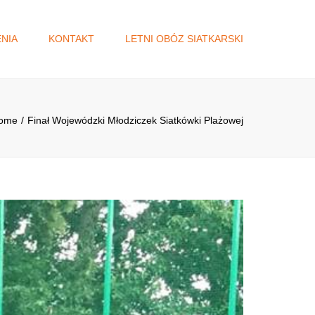
×
NIA
KONTAKT
LETNI OBÓZ SIATKARSKI
A
DŻET
ome
Finał Wojewódzki Młodziczek Siatkówki Plażowej