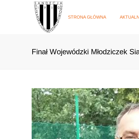
STRONA GŁÓWNA
AKTUAL
Finał Wojewódzki Młodziczek Si