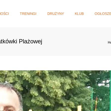
NOŚCI
TRENINGI
DRUŻYNY
KLUB
OGŁOSZE
I DRUŻYNA
WŁADZE KLUBU
GŁOSOWANIE N
MAŁOPOLSKI BU
JUNIORKI/KADETKI
HISTORIA
OBYWATELSKI.
atkówki Plażowej
MŁODZICZKI I
STATUT
H
MŁODZICZKI
REGULAMIN
MINISIATKÓWKA
STANDARD OCHRONY
MAŁOLETNICH
AKADEMIA SIATKÓWKI
KLAUZULA RODO