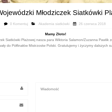
Wojewódzki Młodziczek Siatkówki P
0 Komentuj
Akademia siatkówki
26 czerwca 2018
Mamy Złoto!
k Siatkówki Plażowej nasza para Wiktoria Salamon/Zuzanna Pawlik zd
ły do Półfinałów Mistrzostw Polski. Gratulujemy i życzymy dalszych 