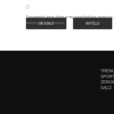
Zapamiętaj moje dane w tej przeglądarce podczas 
kolejnych komentarzy.
SKASUJ
WYŚLIJ
TRENU
SPORT
ŻEROM
SĄCZ