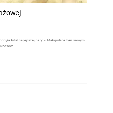
lażowej
obyła tytuł najlepszej pary w Małopolsce tym samym
sukcesów!