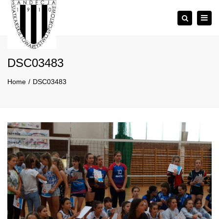
×
Togg
Szukaj
navig
DSC03483
Home
DSC03483