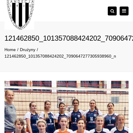
×
Togg
Szukaj
navig
121462850_101357088424202_7090647
Home
Drużyny
121462850_101357088424202_7090647277305938960_n